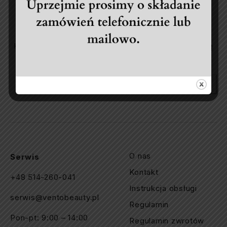
Nasz newsletter
Korzystaj z dedykowanych zniżek pojawiających się
jedynie w specjalnych wiadomościach.
Subscribe
O nas
Serwis
Kontakt
+48 514-260-041
Instrukcja obsługi
serwis@ventobeauty.pl
Regulamin
Pon-pt: 9:00 – 14:00
Regulamin zwrotów