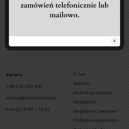
Nasz newsletter
Korzystaj z dedykowanych zniżek pojawiających się
jedynie w specjalnych wiadomościach.
Subscribe
O nas
Serwis
Kontakt
+48 514-260-041
Instrukcja obsługi
serwis@ventobeauty.pl
Regulamin
Pon-pt: 9:00 – 14:00
Regulamin zwrotów
Polityka prywatności