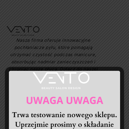
Nasza firma oferuje innowacyjne
pochłaniacze pyłu, które pomagają
utrzymać czystość podczas manicure,
absorbując nadmiar zanieczyszczeń i
chroniąc nasze płuca. Dołącz do naszej
społeczności klientów ceniących
precyzję i komfort w pielęgnacji
paznokci!
~Daniel Fasiński, Właściciel