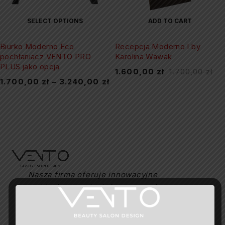
SELECT OPTIONS
ADD TO CART
Biurko Moderno Eco
Recepcja Moderno I by
pochłaniacz VENTO PRO
Karolina Wawak
PLUS jako opcja
1.600,00
zł
1.700,00
zł
1.700,00
zł
–
3.240,00
zł
Nasza firma oferuje innowacyjne
pochłaniacze pyłu, które pomagają
utrzymać czystość podczas manicure,
absorbując nadmiar zanieczyszczeń i
chroniąc nasze płuca. Dołącz do naszej