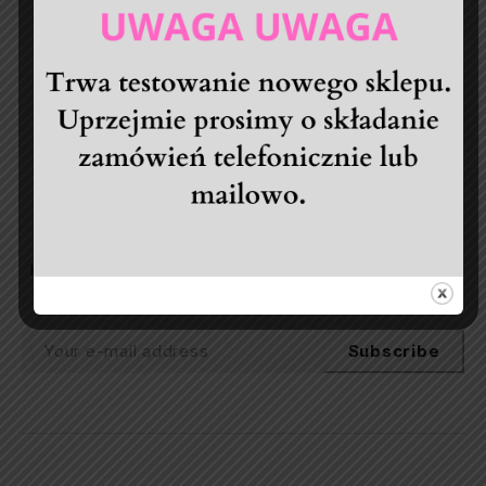
społeczności klientów ceniących
precyzję i komfort w pielęgnacji
paznokci!
~Daniel Fasiński, Właściciel
Nasz newsletter
Korzystaj z dedykowanych zniżek pojawiających się
jedynie w specjalnych wiadomościach.
Subscribe