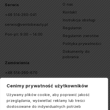
O nas
Serwis
Kontakt
+48 514-260-041
Instrukcja obsługi
serwis@ventobeauty.pl
Regulamin
Pon-pt: 9:00 – 14:00
Regulamin zwrotów
Polityka prywatności
Dokumenty do
pobrania
Zamówienia
+48 514-260-670
kontakt@ventobeauty.pl
Cenimy prywatność użytkowników
Pon-pt: 9:00 – 16:00
Używamy plików cookie, aby poprawić jakość
przeglądania, wyświetlać reklamy lub treści
dostosowane do indywidualnych potrzeb